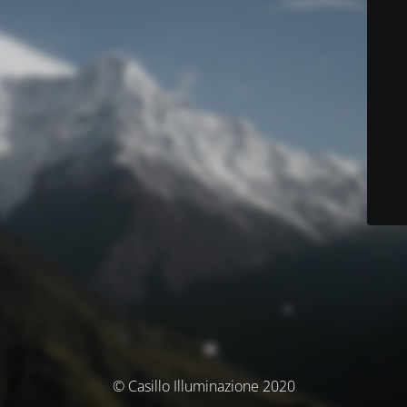
© Casillo Illuminazione 2020