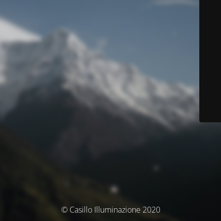
© Casillo Illuminazione 2020