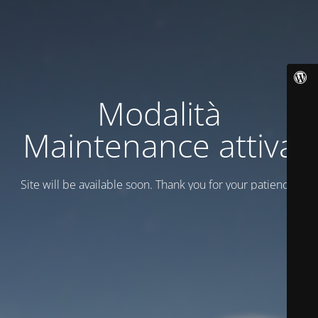
Modalità
Maintenance attiva
Site will be available soon. Thank you for your patience!