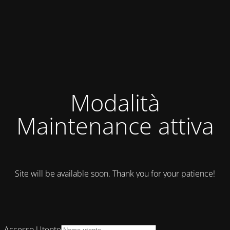
Modalità
Maintenance attiva
Site will be available soon. Thank you for your patience!
Accesso Utente