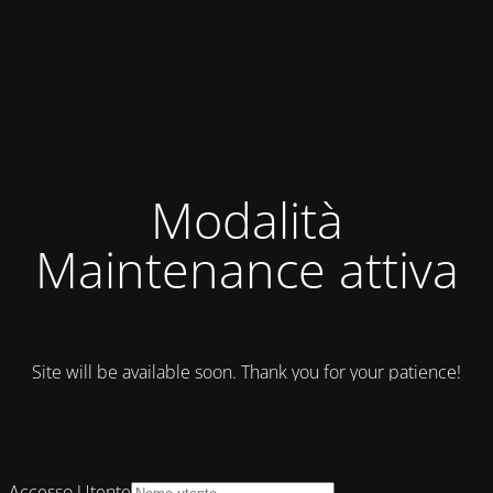
Modalità
Maintenance attiva
Site will be available soon. Thank you for your patience!
Accesso Utente