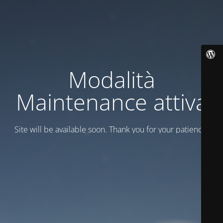
Modalità
Maintenance attiva
Site will be available soon. Thank you for your patience!