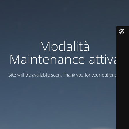
Modalità
Maintenance attiva
Site will be available soon. Thank you for your patience!