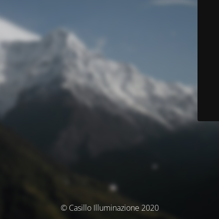
© Casillo Illuminazione 2020