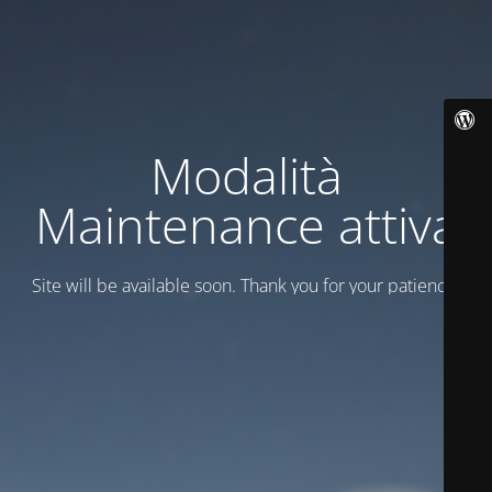
Modalità
Maintenance attiva
Site will be available soon. Thank you for your patience!