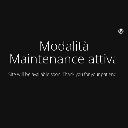
Modalità
Maintenance attiva
Site will be available soon. Thank you for your patience!