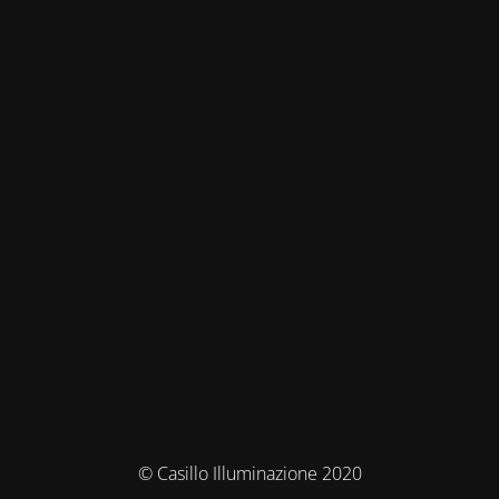
© Casillo Illuminazione 2020