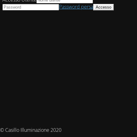
Password persa
© Casillo Illuminazione 2020