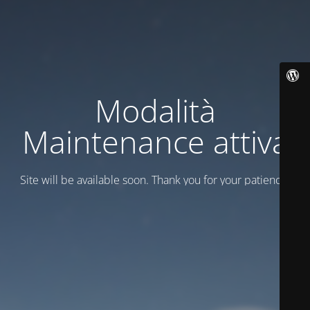
Modalità
Maintenance attiva
Site will be available soon. Thank you for your patience!