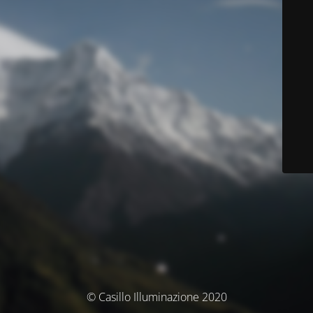
© Casillo Illuminazione 2020