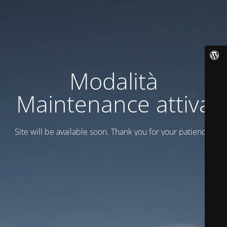
Modalità
Maintenance attiva
Site will be available soon. Thank you for your patience!