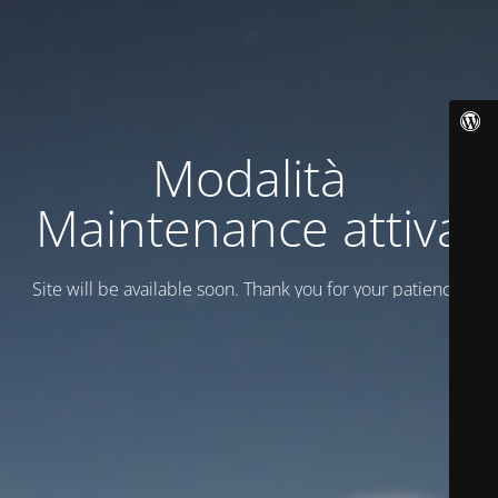
Modalità
Maintenance attiva
Site will be available soon. Thank you for your patience!