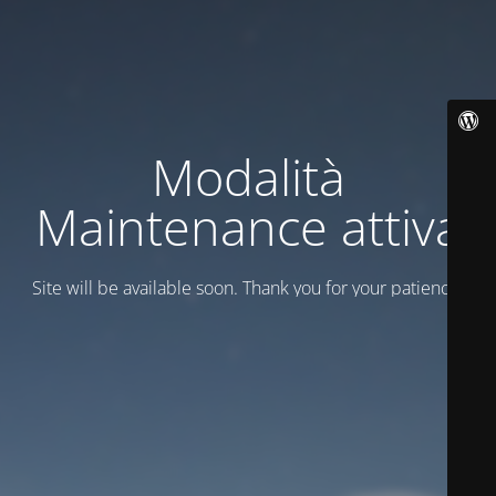
Modalità
Maintenance attiva
Site will be available soon. Thank you for your patience!