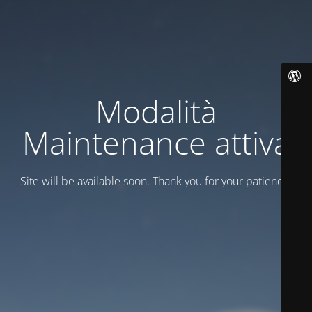
Modalità
Maintenance attiva
Site will be available soon. Thank you for your patience!