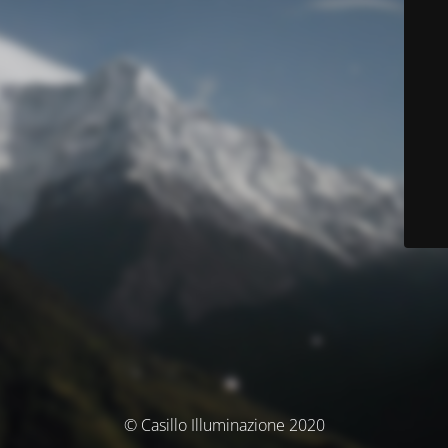
© Casillo Illuminazione 2020