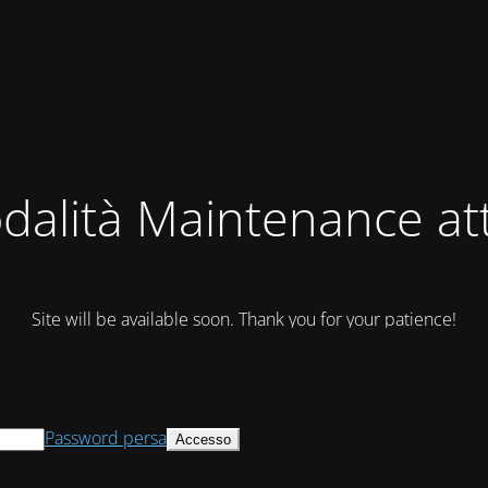
dalità Maintenance att
Site will be available soon. Thank you for your patience!
Password persa