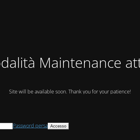
dalità Maintenance att
Site will be available soon. Thank you for your patience!
Password persa