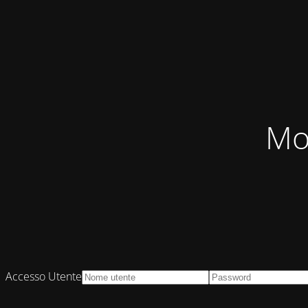
Mo
Accesso Utente