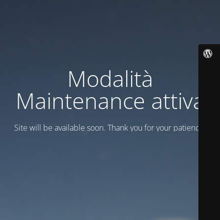
Modalità
Maintenance attiva
Site will be available soon. Thank you for your patience!