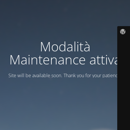
Modalità
Maintenance attiva
Site will be available soon. Thank you for your patience!